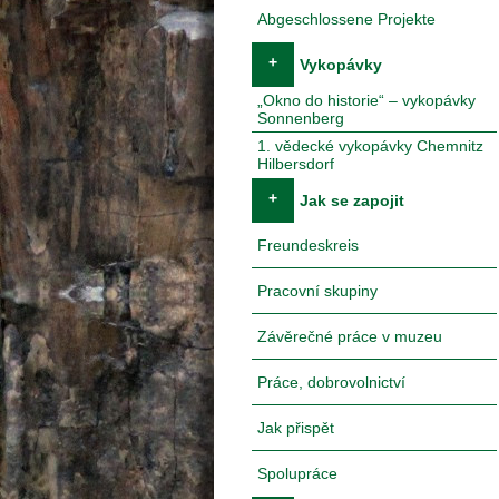
Abgeschlossene Projekte
+
Vykopávky
„Okno do historie“ – vykopávky
Sonnenberg
1. vědecké vykopávky Chemnitz
Hilbersdorf
+
Jak se zapojit
Freundeskreis
Pracovní skupiny
Závěrečné práce v muzeu
Práce, dobrovolnictví
Jak přispět
Spolupráce