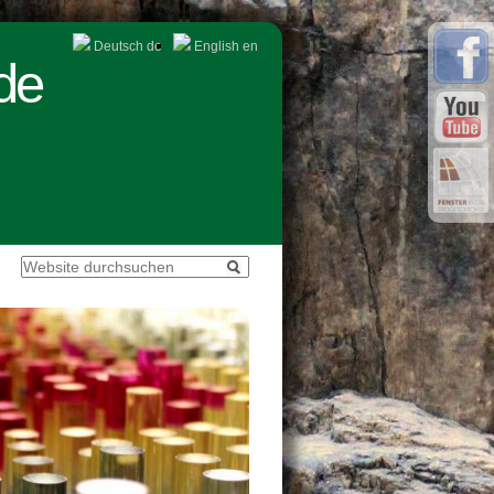
Deutsch
de
English
en
de