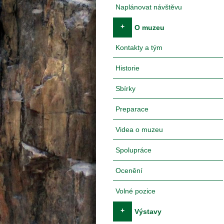
Naplánovat návštěvu
+
O muzeu
Kontakty a tým
Historie
Sbírky
Preparace
Videa o muzeu
Spolupráce
Ocenění
Volné pozice
+
Výstavy