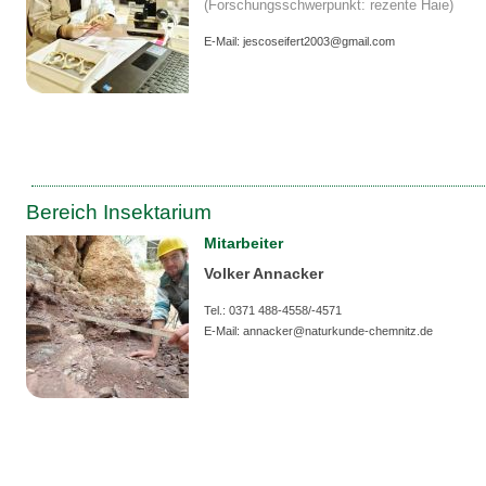
(Forschungsschwerpunkt: rezente Haie)
E-Mail: jescoseifert2003@gmail.com
Bereich Insektarium
Mitarbeiter
Volker Annacker
Tel.: 0371 488-4558/-
4571
E-Mail: annacker@naturkunde-chemnitz.de