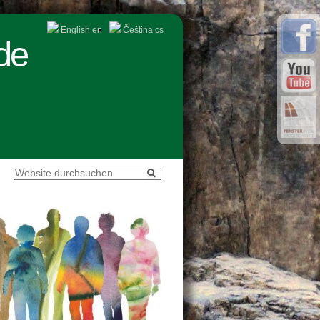
English
en
Čeština
cs
de