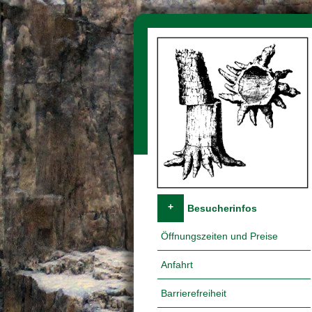
Navigation überspringen
+
Besucherinfos
Öffnungszeiten und Preise
Anfahrt
Barrierefreiheit