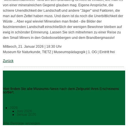
von einer mineralreichen Gegend glauben mag. Eigene Ansprüche, die
schiere Unendlichkeit der Landschaft und andere "Jäger" sind Faktoren, die
man auf dem Zettel haben muss. Und dann ist da noch die Unerbittlichkeit der
Wüste ... Aber egal wieviel Mineralien man findet - die Bilder der
faszinierenden Landschaft einschließlich der wenigen Bewohner bleiben auf
ewig in schönster Erinnerung. Lassen Sie sich mitnehmen zu einer Reise zu
den Small Miners in den Gobobosebbergen und dem Brandbergmassiv!
Mittwoch, 21. Januar 2026 | 18:30 Uhr
Museum für Naturkunde, TIETZ | Museumspädagogik | 1. OG | Eintritt frei
Zurück
Nachrichtenarchiv
Hier finden Sie alle Museums-News nach dem Zeitpunkt ihres Erscheinens
sortiert.
2026
Juni 2026
Januar 2026
Alle Beiträge anzeigen