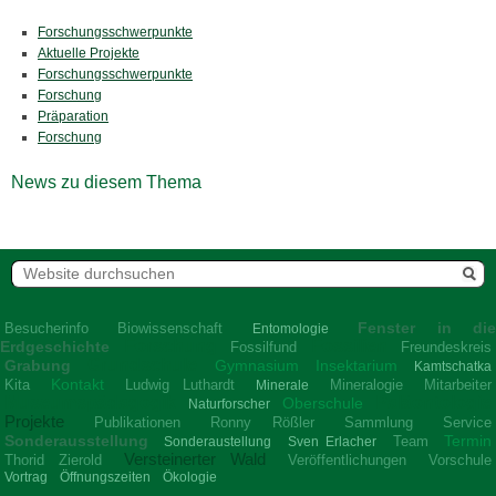
Forschungsschwerpunkte
Aktuelle Projekte
Forschungsschwerpunkte
Forschung
Präparation
Forschung
News zu diesem Thema
Fenster in di
Besucherinfo
Biowissenschaft
Entomologie
Forschung
Fossilien
Erdgeschichte
Fossilfund
Freundeskreis
Grundschule
Grabung
Gymnasium
Insektarium
Kamtschatka
Kontakt
Kita
Ludwig Luthardt
Mineralogie
Mitarbeiter
Minerale
Museumspädagogik
Paläontologie
Oberschule
Naturforscher
Projekte
Publikationen
Ronny Rößler
Sammlung
Service
Sonderausstellung
Termin
Team
Sonderaustellung
Sven Erlacher
Versteinerter Wald
Thorid Zierold
Veröffentlichungen
Vorschule
Vortrag
Öffnungszeiten
Ökologie