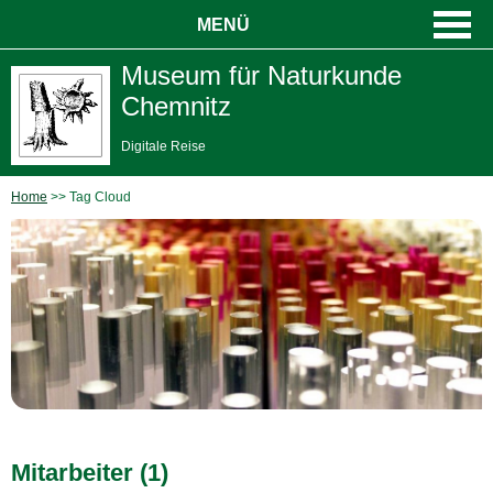
MENÜ
Museum für Naturkunde
Chemnitz
Digitale Reise
Home
Tag Cloud
Mitarbeiter (1)