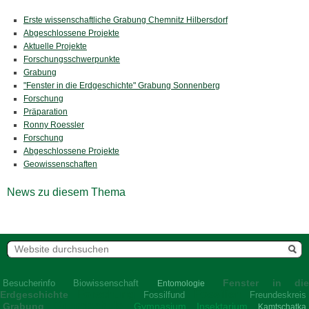
Erste wissenschaftliche Grabung Chemnitz Hilbersdorf
Abgeschlossene Projekte
Aktuelle Projekte
Forschungsschwerpunkte
Grabung
"Fenster in die Erdgeschichte" Grabung Sonnenberg
Forschung
Präparation
Ronny Roessler
Forschung
Abgeschlossene Projekte
Geowissenschaften
News zu diesem Thema
Fenster in di
Besucherinfo
Biowissenschaft
Entomologie
Forschung
Fossilien
Erdgeschichte
Fossilfund
Freundeskreis
Grundschule
Grabung
Gymnasium
Insektarium
Kamtschatka